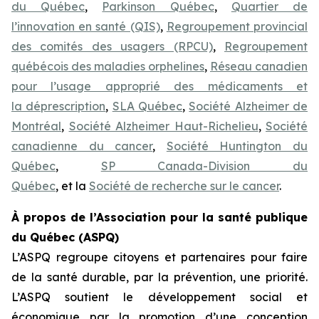
du Québec
,
Parkinson Québec
,
Quartier de
l’innovation en santé (QIS)
,
Regroupement provincial
des comités des usagers (RPCU)
,
Regroupement
québécois des maladies orphelines
,
Réseau canadien
pour l’usage approprié des médicaments et
la déprescription
,
SLA Québec
,
Société Alzheimer de
Montréal
,
Société Alzheimer Haut-Richelieu
,
Société
canadienne du cancer
,
Société Huntington du
Québec
,
SP Canada-Division du
Québec
, et la
Société de recherche sur le cancer
.
À propos de l’Association pour la santé publique
du Québec (ASPQ)
L’ASPQ regroupe citoyens et partenaires pour faire
de la santé durable, par la prévention, une priorité.
L’ASPQ soutient le développement social et
économique par la promotion d’une conception