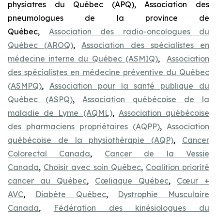
physiatres du Québec (APQ), Association des
pneumologues de la province de
Québec,
Association des radio-oncologues du
Québec (AROQ)
,
Association des spécialistes en
médecine interne du Québec (ASMIQ)
,
Association
des spécialistes en médecine préventive du Québec
(ASMPQ)
,
Association pour la santé publique du
Québec (ASPQ)
,
Association québécoise de la
maladie de Lyme (AQML)
,
Association québécoise
des pharmaciens propriétaires (AQPP)
,
Association
québécoise de la physiothérapie (AQP)
,
Cancer
Colorectal Canada
,
Cancer de la Vessie
Canada
,
Choisir avec soin Québec
,
Coalition priorité
cancer au Québec
,
Cœliaque Québec
,
Cœur +
AVC
,
Diabète Québec
,
Dystrophie Musculaire
Canada
,
Fédération des kinésiologues du